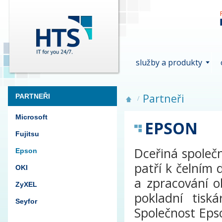
služby a produkty
Partneři
PARTNEŘI
Microsoft
EPSON
Fujitsu
Dceřiná spole
Epson
patří k čelním
OKI
a zpracování o
ZyXEL
pokladní tis
Seyfor
Společnost Eps