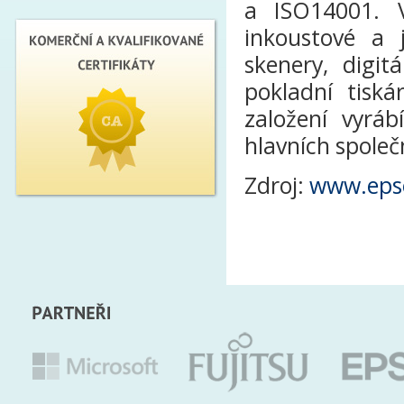
a ISO14001. V
inkoustové a j
skenery, digit
pokladní tisk
založení vyráb
hlavních společ
Zdroj:
www.eps