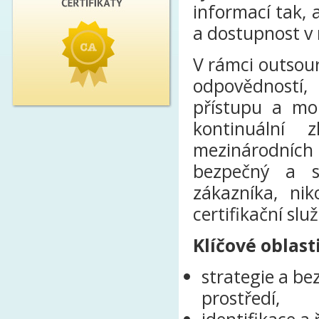
informací tak, a
a dostupnost v 
V rámci outsourc
odpovědností, 
přístupu a mon
kontinuální 
mezinárodních 
bezpečný a s
zákazníka, ni
certifikační slu
Klíčové oblast
strategie a be
prostředí,