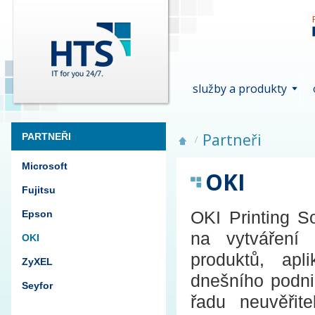
služby a produkty
Partneři
PARTNEŘI
Microsoft
OKI
Fujitsu
OKI Printing S
Epson
na vytváření 
OKI
produktů, apl
ZyXEL
dnešního podnik
Seyfor
řadu neuvěřit