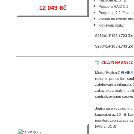
Kapacita až 8 TB
Kč
12 043
Podpora RAID 0,1
Podpora až 2 IP kam
Záloha na externí dis
Hot-swap disky
2
S26341-F103-L723
2
S26341-F103-L743
CELVIN NAS Q802
Model Fujitsu
CELVIN® 
řešením pro sdílení so
zálohování a integrace
zákazníky z malých a st
centralizovanou správu 
Jedná se o vyvážené uni
kapacitou až 16 TB, kte
monitorovací stanice až 
NAS a iSCSI.