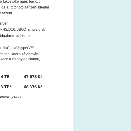
o fukce jako např. backup
ělají z tohoto zařízení ideální
asazení.
rver.
+HS/10/6, JBOD, single disk
irtuálním rozšířením
are®/Citrix®/HyperV™
na replikaci a zálohování
ikace a zálohy do cloudu)
du
x 4 TB
47 678 Kč
x 3 TB*
68 376 Kč
 provoz (24x7)