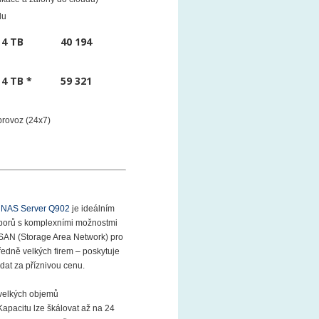
ikace a zálohy do cloudu)
du
x 4 TB
40 194
x 4 TB *
59 321
 provoz (24x7)
NAS Server Q902
je ideálním
uborů s komplexními možnostmi
 SAN (Storage Area Network) pro
ředně velkých firem – poskytuje
dat za příznivou cenu.
 velkých objemů
Kapacitu lze škálovat až na 24