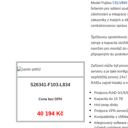
Model Fujitsu
CELVIN® 
řešením pro sdílení so
zálohování a integrace
zákazníky z malých a st
centralizovanou správu 
Špičkovou spolehlivost z
zdroje a kapacita úložiš
navržen pro montáž do r
připojenými do podnikov
Zařízení může být pro
serveru a je také konfi
nepřetržitý provoz 24x
RAIDu zajistí hladký a n
S26341-F103-L834
Podpora RAID 0/1/5/5
Kapacita do 16 TB
C
ena bez DPH
Hot-swap disky
Podpora VPN server
40 194 Kč
Kompatibilita s VMW
Integrovaný software 