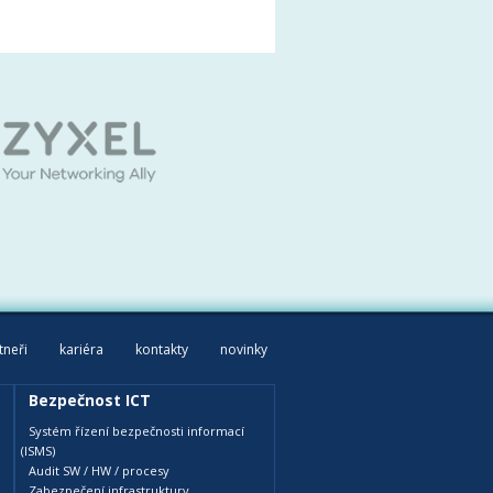
tneři
kariéra
kontakty
novinky
Bezpečnost ICT
Systém řízení bezpečnosti informací
(ISMS)
Audit SW / HW / procesy
Zabezpečení infrastruktury