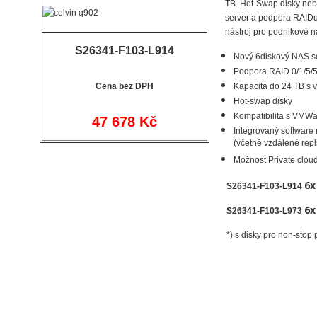
TB. Hot-Swap disky neb
server a podpora RAIDu d
nástroj pro podnikové n
S26341-F103-L914
Nový 6diskový NAS se
Podpora RAID 0/1/5/5
C
ena bez DPH
Kapacita do 24 TB s v
Hot-swap disky
Kompatibilita s VMW
47 678 Kč
Integrovaný software 
(včetně vzdálené repl
Možnost Private clou
6
S26341-F103-L914
6
S26341-F103-L973
*) s disky pro non-stop