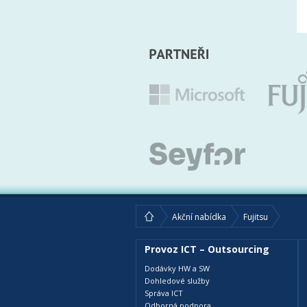
Akční nabídka
Fujitsu
Provoz ICT – Outsourcing
Dodávky HW a SW
Dohledové služby
Správa ICT
Odborná podpora