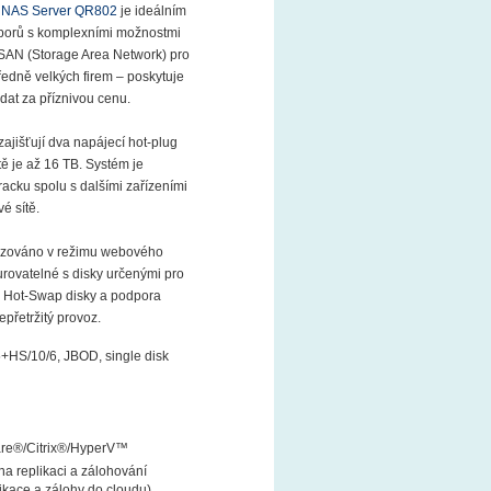
NAS Server QR802
je ideálním
uborů s komplexními možnostmi
 SAN (Storage Area Network) pro
ředně velkých firem – poskytuje
dat za příznivou cenu.
ajišťují dva napájecí hot-plug
tě je až 16 TB. Systém je
acku spolu s dalšími zařízeními
é sítě.
vozováno v režimu webového
gurovatelné s disky určenými pro
7. Hot-Swap disky a podpora
epřetržitý provoz.
+HS/10/6, JBOD, single disk
ů
are®/Citrix®/HyperV™
na replikaci a zálohování