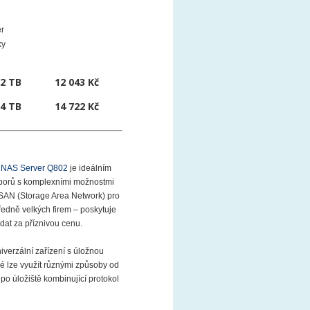
er
ky
x 2 TB
12 043 Kč
x 4 TB
14 722 Kč
NAS Server Q802
je ideálním
uborů s komplexními možnostmi
 SAN (Storage Area Network) pro
ředně velkých firem – poskytuje
dat za příznivou cenu.
verzální zařízení s úložnou
ré lze využít různými způsoby od
po úložiště kombinující protokol