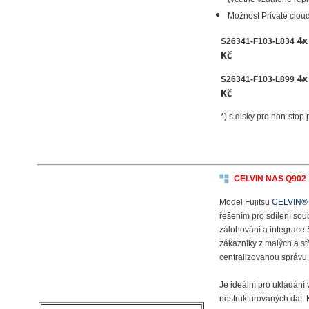
(včetně vzdálené repl
Možnost Private clou
4
S26341-F103-L834
Kč
4
S26341-F103-L899
Kč
*) s disky pro non-stop
CELVIN NAS Q902
Model Fujitsu
CELVIN® 
řešením pro sdílení so
zálohování a integrace
zákazníky z malých a st
centralizovanou správu 
Je ideální pro ukládání
nestrukturovaných dat. 