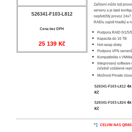
Zařízení může být pro
serveru a je také konfi
S26341-F103-L812
nepřetržitý provoz 24x
RAIDu zajistí hladký a n
C
ena bez DPH
Podpora RAID 0/1/5/5
Kapacita do 16 TB
Kč
25 139
Hot-swap disky
Podpora VPN server
Kompatibilita s VMW
Integrovaný software 
(včetně vzdálené repl
Možnost Private clou
4
S26341-F103-L812
Kč
4
S26341-F103-L824
Kč
CELVIN NAS QR80