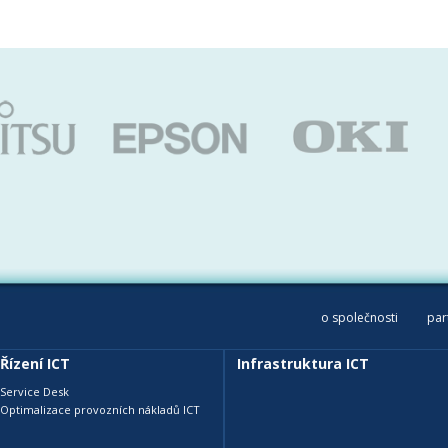
o společnosti
par
Řízení ICT
Infrastruktura ICT
Service Desk
Optimalizace provozních nákladů ICT