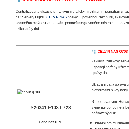
SERVERY/ÚLOŽIŠTĚ FUJITSU CELVIN NAS
Centralizovaná úložiště s intuitivním grafickým rozhraním pomáhají sníži
dat. Servery Fujitsu
CELVIN NAS
poskytují potřebnou flexibilitu, škálovat
Jedinečná možnost zálohování pomocí integrovaného nástroje nebo vzdá
riziko ztráty dat.
CELVIN NAS Q703
Základní 2diskový serve
uspokojí potřeby uživat
správy dat.
Ukládání dat a správa č
platformami nikdy nebyl
S integrovanými Hot-sw
S26341-F103-L723
vyměníte pohodlně a b
poškozený disk.
C
ena bez DPH
Ideální pro multimédia