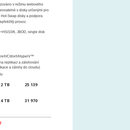
vozováno v režimu webového
gurovatelné s disky určenými pro
7. Hot-Swap disky a podpora
epřetržitý provoz.
+HS/10/6, JBOD, single disk
ů
are®/Citrix®/HyperV™
na replikaci a zálohování
ikace a zálohy do cloudu)
du
x 2 TB
25 139
x 4 TB
31 970
2