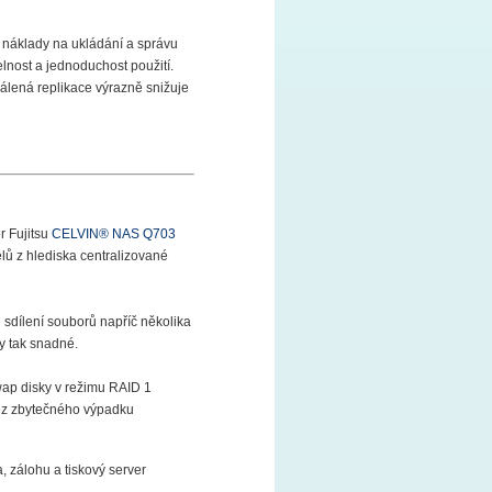
t náklady na ukládání a správu
elnost a jednoduchost použití.
lená replikace výrazně snižuje
r Fujitsu
CELVIN® NAS Q703
elů z hlediska centralizované
i sdílení souborů napříč několika
y tak snadné.
ap disky v režimu RAID 1
ez zbytečného výpadku
, zálohu a tiskový server