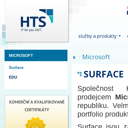
služby a produkty
Microsoft
MICROSOFT
Surface
SURFACE
EDU
Společnost 
prodejcem
Mic
republiku. Vel
portfolio prod
Surface jsou z