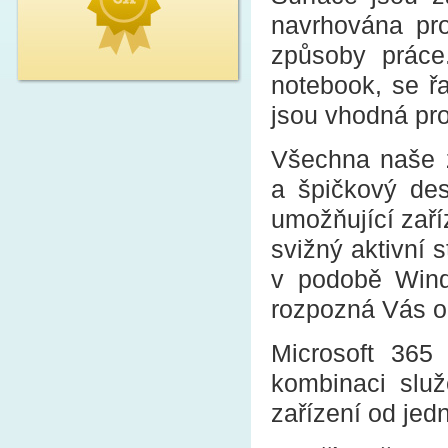
navrhována pr
způsoby práce
notebook, se řa
jsou vhodná pro
Všechna naše za
a špičkový desi
umožňující zaří
svižný aktivní 
v podobě Wind
rozpozná Vás ob
Microsoft 365 
kombinaci služ
zařízení od je