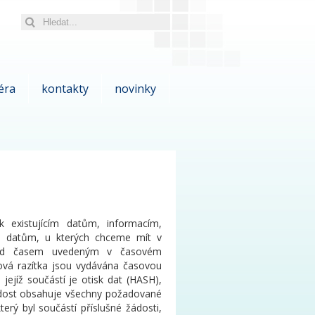
éra
kontakty
novinky
k existujícím datům, informacím,
i datům, u kterých chceme mít v
před časem uvedeným v časovém
ová razítka jsou vydávána časovou
jejíž součástí je otisk dat (HASH),
žádost obsahuje všechny požadované
terý byl součástí příslušné žádosti,