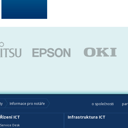
ty
Informace pro notáře
o společnosti
par
Řízení ICT
Infrastruktura ICT
Service Desk