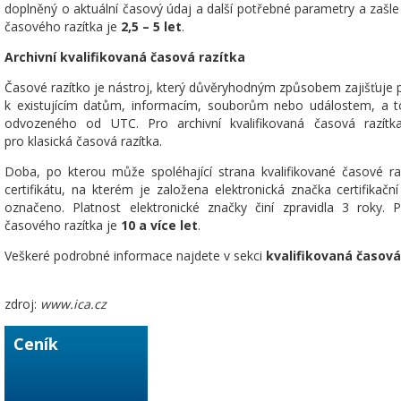
doplněný o aktuální časový údaj a další potřebné parametry a zašle j
časového razítka je
2,5 – 5 let
.
Archivní kvalifikovaná časová razítka
Časové razítko je nástroj, který důvěryhodným způsobem zajišťuje 
k existujícím datům, informacím, souborům nebo událostem, a 
odvozeného od UTC. Pro archivní kvalifikovaná časová razítk
pro klasická časová razítka.
Doba, po kterou může spoléhající strana kvalifikované časové ra
certifikátu, na kterém je založena elektronická značka certifikační
označeno. Platnost elektronické značky činí zpravidla 3 roky. P
časového razítka je
10 a více let
.
Veškeré podrobné informace najdete v sekci
kvalifikovaná
časová
zdroj:
www.ica.cz
Ceník