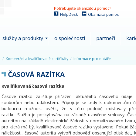
Potřebujete okamžitou pomoc?
HelpDesk
Okamžitá pomoc
služby a produkty
o společnosti
partneři
kari
Komeerční a Kvalifikované certifikáty
Informace pro notáře
ČASOVÁ RAZÍTKA
Kvalifikovaná časová razítka
Časové razítko zajišťuje přiřazení aktuálního časového údaje 
souborům nebo událostem. Připojuje se tedy k dokumentům č
budoucnu možnost ověřit, že v této podobě existovaly 
razítku. Služba je poskytována na základě uzavřené smlouvy. Čas
autoritou na základě elektronické žádosti v normalizovaném tvaru, 
pro která má být kvalifikované časové razítko vystaveno. Pokud 
náležitosti, časová autorita vytvoří odpověď obsahující otisk dat, k