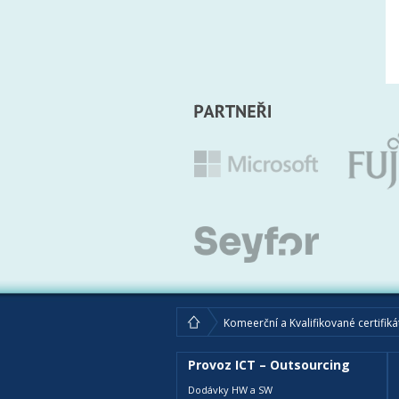
Komeerční a Kvalifikované certifiká
Provoz ICT – Outsourcing
Dodávky HW a SW