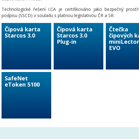
Technologické řešení I.CA je certifikováno jako bezpečný prostř
podpisu (SSCD) v souladu s platnou legislativou ČR a SR.
Čipová karta
Čipová karta
Čtečka
Starcos 3.0
Starcos 3.0
čipových k
Plug-in
miniLector
EVO
SafeNet
eToken 5100