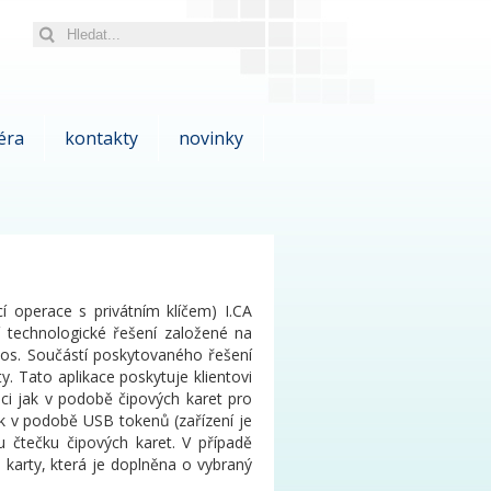
éra
kontakty
novinky
cí operace s privátním klíčem) I.CA
í technologické řešení založené na
cos. Součástí poskytovaného řešení
ty. Tato aplikace poskytuje klientovi
zici jak v podobě čipových karet pro
ak v podobě USB tokenů (zařízení je
čtečku čipových karet. V případě
 karty, která je doplněna o vybraný