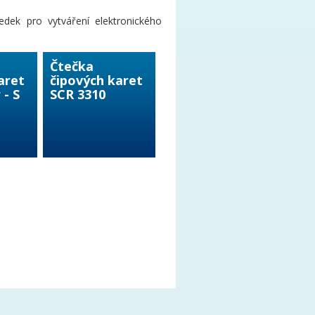
edek pro vytváření elektronického
Čtečka
aret
čipových karet
 - S
SCR 3310