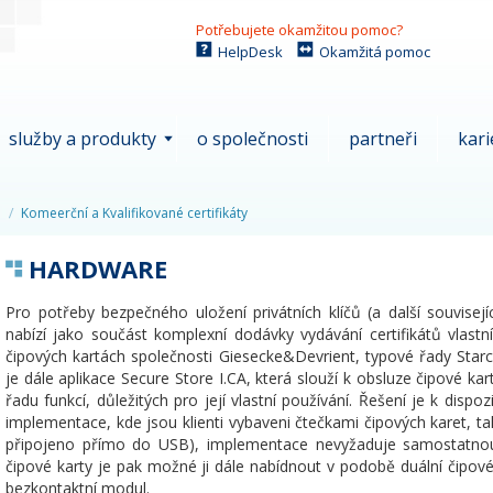
Potřebujete okamžitou pomoc?
HelpDesk
Okamžitá pomoc
služby a produkty
o společnosti
partneři
kari
Komeerční a Kvalifikované certifikáty
HARDWARE
Pro potřeby bezpečného uložení privátních klíčů (a další souvisejí
nabízí jako součást komplexní dodávky vydávání certifikátů vlastn
čipových kartách společnosti Giesecke&Devrient, typové řady Star
je dále aplikace Secure Store I.CA, která slouží k obsluze čipové kar
řadu funkcí, důležitých pro její vlastní používání. Řešení je k dispo
implementace, kde jsou klienti vybaveni čtečkami čipových karet, t
připojeno přímo do USB), implementace nevyžaduje samostatnou 
čipové karty je pak možné ji dále nabídnout v podobě duální čipové
bezkontaktní modul.