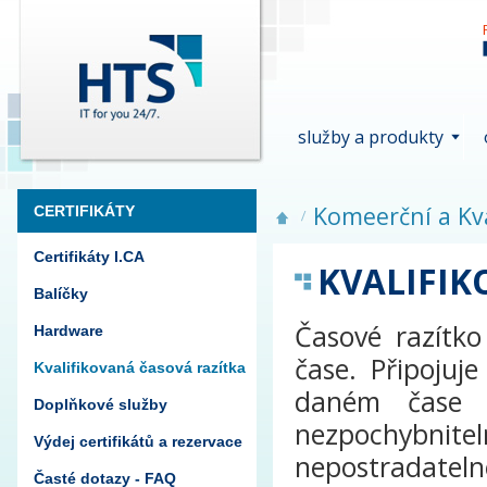
služby a produkty
Komeerční a Kva
CERTIFIKÁTY
Certifikáty I.CA
KVALIFIK
Balíčky
Časové razítko
Hardware
čase. Připoju
Kvalifikovaná časová razítka
daném čase a
Doplňkové služby
nezpochybnitel
Výdej certifikátů a rezervace
nepostradatelné
Časté dotazy - FAQ