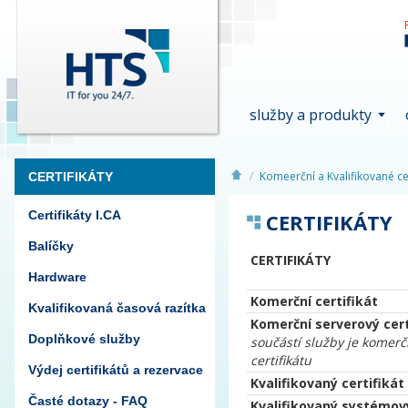
služby a produkty
Komeerční a Kvalifikované cer
CERTIFIKÁTY
Certifikáty I.CA
CERTIFIKÁTY
Balíčky
CERTIFIKÁTY
Hardware
Komerční certifikát
Kvalifikovaná časová razítka
Komerční serverový cert
Doplňkové služby
součástí služby je komerč
certifikátu
Výdej certifikátů a rezervace
Kvalifikovaný certifikát
Časté dotazy - FAQ
Kvalifikovaný systémový