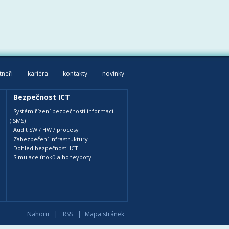
tneři
kariéra
kontakty
novinky
Bezpečnost ICT
Systém řízení bezpečnosti informací
(ISMS)
Audit SW / HW / procesy
Zabezpečení infrastruktury
Dohled bezpečnosti ICT
Simulace útoků a honeypoty
Nahoru
|
RSS
|
Mapa stránek