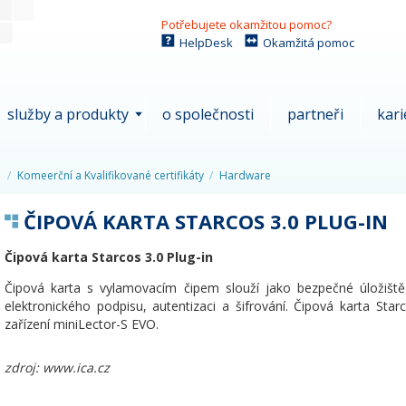
Potřebujete okamžitou pomoc?
HelpDesk
Okamžitá pomoc
služby a produkty
o společnosti
partneři
kari
Komeerční a Kvalifikované certifikáty
Hardware
ČIPOVÁ KARTA STARCOS 3.0 PLUG-IN
Čipová karta Starcos 3.0 Plug-in
Čipová karta s vylamovacím čipem slouží jako bezpečné úložiště 
elektronického podpisu, autentizaci a šifrování. Čipová karta Star
zařízení miniLector-S EVO.
zdroj: www.ica.cz