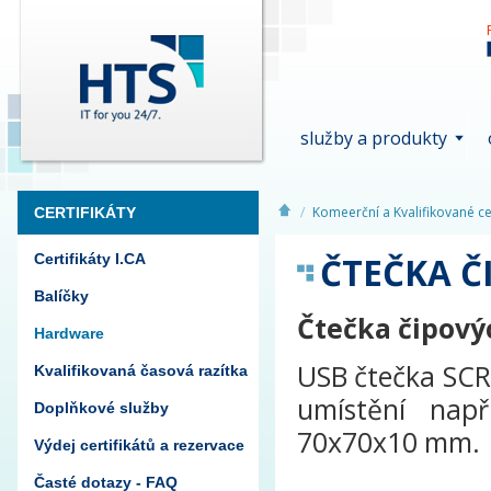
služby a produkty
Komeerční a Kvalifikované cer
CERTIFIKÁTY
ČTEČKA Č
Certifikáty I.CA
Balíčky
Čtečka čipový
Hardware
USB čtečka SCR
Kvalifikovaná časová razítka
umístění např
Doplňkové služby
70x70x10 mm.
Výdej certifikátů a rezervace
Časté dotazy - FAQ