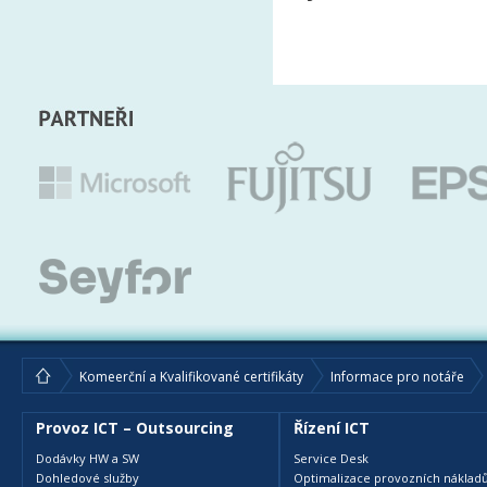
Komeerční a Kvalifikované certifikáty
Informace pro notáře
Provoz ICT – Outsourcing
Řízení ICT
Dodávky HW a SW
Service Desk
Dohledové služby
Optimalizace provozních nákladů