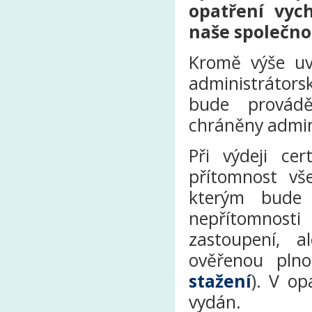
opatření vyc
naše společno
Kromě výše uv
administrátors
bude provádě
chráněny admin
Při výdeji ce
přítomnost vš
kterým bude 
nepřítomnosti
zastoupení, 
ověřenou plno
stažení
). V op
vydán.