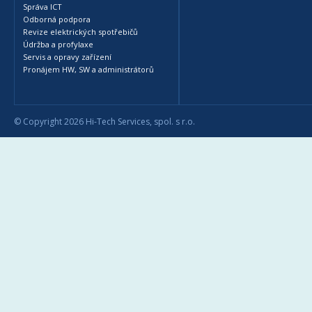
Správa ICT
Odborná podpora
Revize elektrických spotřebičů
Údržba a profylaxe
Servis a opravy zařízení
Pronájem HW, SW a administrátorů
© Copyright 2026 Hi-Tech Services, spol. s r.o.