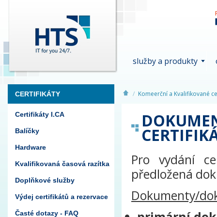
služby a produkty
Komeerční a Kvalifikované cer
CERTIFIKÁTY
DOKUMEN
Certifikáty I.CA
CERTIFIK
Balíčky
Hardware
Pro vydání ce
Kvalifikovaná časová razítka
předložená doku
Doplňkové služby
Dokumenty/dokl
Výdej certifikátů a rezervace
primární do
Časté dotazy - FAQ