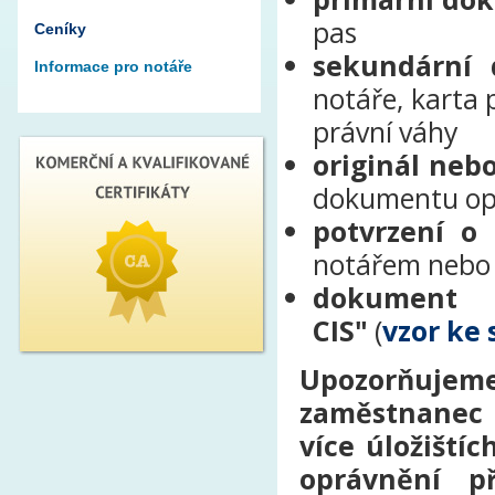
pas
Ceníky
sekundární
Informace pro notáře
notáře, karta 
právní váhy
originál neb
dokumentu opr
potvrzení 
notářem nebo
dokument 
CIS"
(
vzor ke 
Upozorňujem
zaměstnanec N
více úložiští
oprávnění p