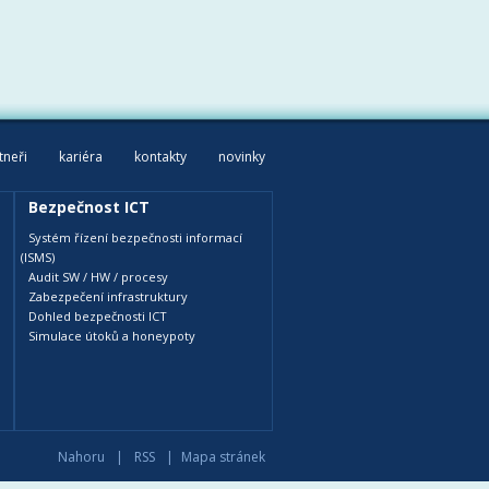
tneři
kariéra
kontakty
novinky
Bezpečnost ICT
Systém řízení bezpečnosti informací
(ISMS)
Audit SW / HW / procesy
Zabezpečení infrastruktury
Dohled bezpečnosti ICT
Simulace útoků a honeypoty
Nahoru
|
RSS
|
Mapa stránek