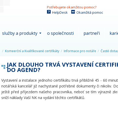
Potřebujete okamžitou pomoc?
HelpDesk
Okamžitá pomoc
služby a produkty
o společnosti
partneři
kari
Komeerční a Kvalifikované certifikáty
Informace pro notáře
Časté dota
JAK DLOUHO TRVÁ VYSTAVENÍ CERTIFI
DO AGEND?
Vystavení a instalace jednoho certifikátu trvá přibližně 45 - 60 minu
notářská kancelář již nachystané potřebné dokumenty či nikoliv. 
ještě před příjezdem našeho pracovníka, neboť se tím výrazně zkrá
sníží náklady Vaší NK na vydání těchto certifikátů.