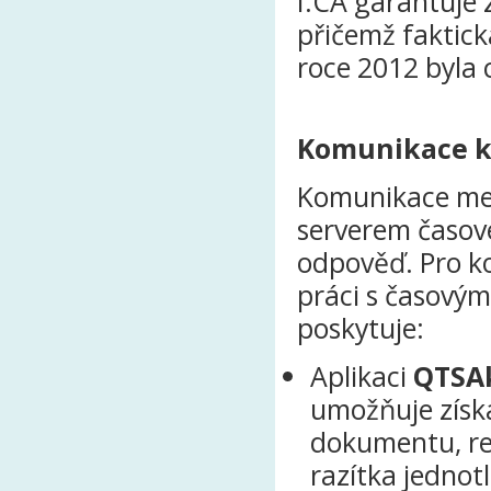
I.CA garantuje
přičemž faktick
roce 2012 byla 
Komunikace kl
Komunikace mezi
serverem časové
odpověď. Pro ko
práci s časovým
poskytuje:
Aplikaci
QTSAk
umožňuje získ
dokumentu, re
razítka jednot