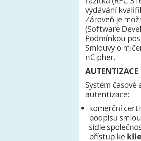
razítka (RFC 316
vydávání kvalif
Zároveň je mož
(Software Deve
Podmínkou posk
Smlouvy o mlčen
nCipher.
AUTENTIZACE 
Systém časové a
autentizace:
komerční certif
podpisu smlou
sídle společnos
přístup ke
kli