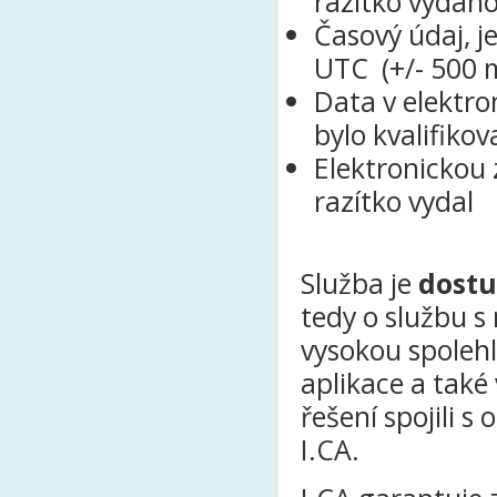
razítko vydán
Časový údaj, 
UTC (+/- 500 
Data v elektro
bylo kvalifiko
Elektronickou 
razítko vydal
Služba je
dostu
tedy o službu s
vysokou spolehl
aplikace a také
řešení spojili 
I.CA.