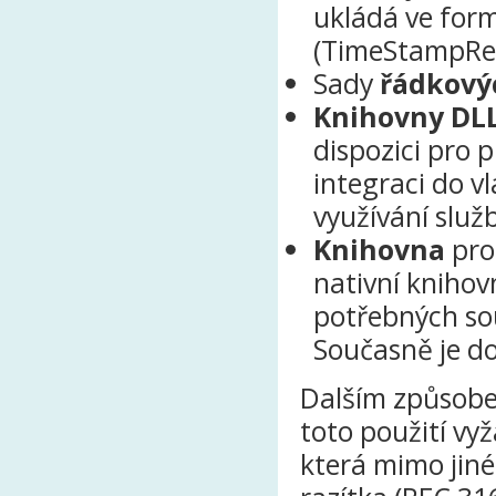
ukládá ve for
(TimeStampRe
Sady
řádkový
Knihovny DL
dispozici pro 
integraci do 
využívání služ
Knihovna
pro
nativní knihovn
potřebných so
Současně je do
Dalším způsobem
toto použití vy
která mimo jiné