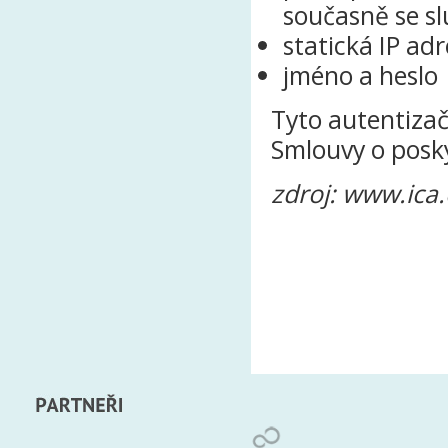
současně se sl
statická IP ad
jméno a heslo
Tyto autentizač
Smlouvy o posky
zdroj: www.ica.