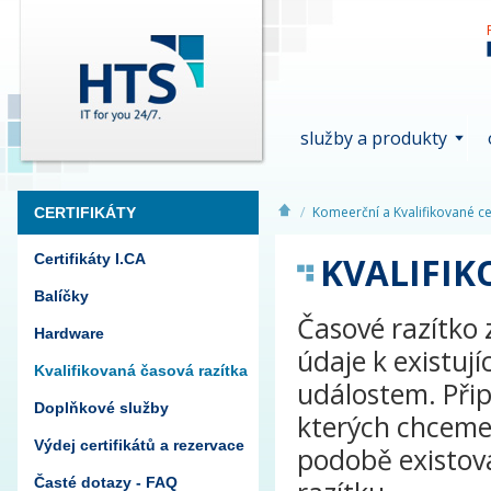
služby a produkty
Komeerční a Kvalifikované cer
CERTIFIKÁTY
KVALIFIK
Certifikáty I.CA
Balíčky
Časové razítko 
Hardware
údaje k existu
Kvalifikovaná časová razítka
událostem. Při
Doplňkové služby
kterých chceme 
Výdej certifikátů a rezervace
podobě existov
Časté dotazy - FAQ