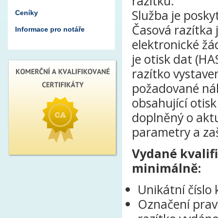
razítku.
Služba je posk
Ceníky
Časová razítka
Informace pro notáře
elektronické žá
je otisk dat (H
razítko vystav
požadované nále
obsahující otisk
doplněný o aktu
parametry a zašl
Vydané kvalif
minimálně:
Unikátní číslo
Označení pravi