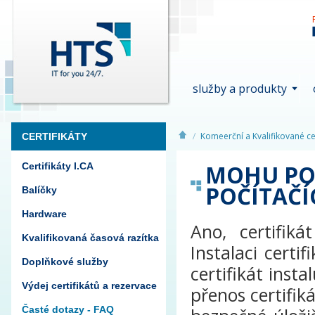
služby a produkty
Komeerční a Kvalifikované cer
CERTIFIKÁTY
MOHU POU
Certifikáty I.CA
POČÍTAČÍ
Balíčky
Hardware
Ano, certifik
Kvalifikovaná časová razítka
Instalaci certi
Doplňkové služby
certifikát insta
Výdej certifikátů a rezervace
přenos certifi
Časté dotazy - FAQ