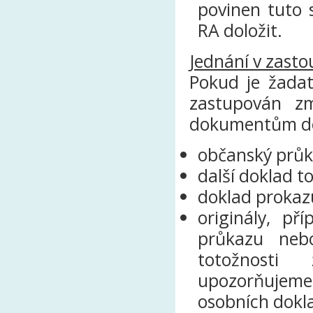
povinen tuto 
RA doložit.
Jednání v zasto
Pokud je žadate
zastupován z
dokumentům do
občanský průk
další doklad 
doklad prokazu
originály, p
průkazu neb
totožnosti 
upozorňujeme
osobních dokl