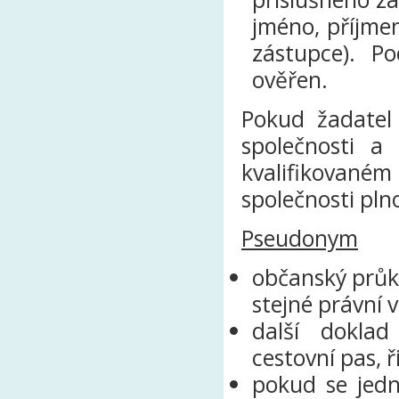
jméno, příjme
zástupce). P
ověřen.
Pokud žadate
společnosti a
kvalifikované
společnosti pln
Pseudonym
občanský průk
stejné právní 
další doklad
cestovní pas, ř
pokud se jedná