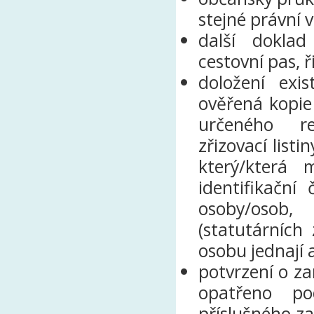
stejné právní 
další doklad
cestovní pas, ř
doložení exi
ověřená kopie
určeného rej
zřizovací list
který/která
identifikační 
osoby/osob,
(statutárních
osobu jednají 
potvrzení o z
opatřeno p
příslušného z