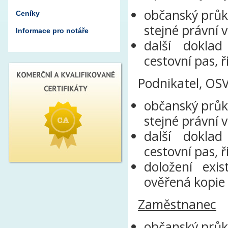
občanský průk
Ceníky
stejné právní 
Informace pro notáře
další doklad
cestovní pas, ř
Podnikatel, OS
občanský průk
stejné právní 
další doklad
cestovní pas, ř
doložení exi
ověřená kopie 
Zaměstnanec
občanský průk