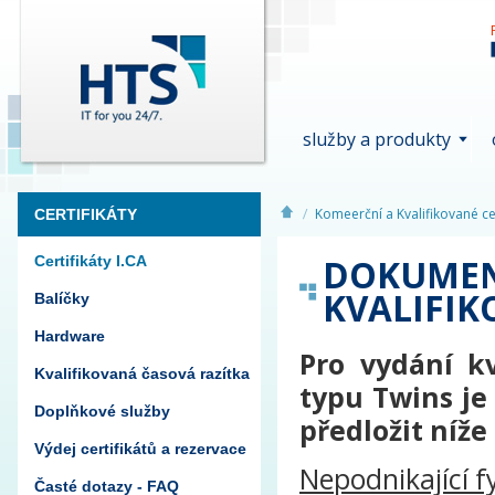
služby a produkty
Komeerční a Kvalifikované cer
CERTIFIKÁTY
DOKUMEN
Certifikáty I.CA
KVALIFIK
Balíčky
Hardware
Pro vydání kv
Kvalifikovaná časová razítka
typu Twins je
Doplňkové služby
předložit níž
Výdej certifikátů a rezervace
Nepodnikající f
Časté dotazy - FAQ