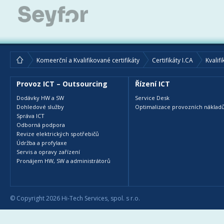
Komeerční a Kvalifikované certifikáty
Certifikáty I.CA
Kvalifi
Provoz ICT – Outsourcing
Řízení ICT
Dodávky HW a SW
Service Desk
Dohledové služby
Optimalizace provozních nákladů
Správa ICT
Odborná podpora
Revize elektrických spotřebičů
Údržba a profylaxe
Servis a opravy zařízení
Pronájem HW, SW a administrátorů
© Copyright 2026 Hi-Tech Services, spol. s r.o.