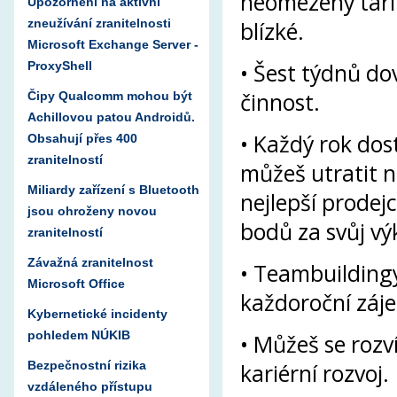
neomezený tarif
Upozornění na aktivní
zneužívání zranitelnosti
blízké.
Microsoft Exchange Server -
•
Šest týdnů do
ProxyShell
činnost.
Čipy Qualcomm mohou být
Achillovou patou Androidů.
• Každý rok dos
Obsahují přes 400
zranitelností
můžeš utratit n
Miliardy zařízení s Bluetooth
nejlepší prodejc
jsou ohroženy novou
bodů za svůj vý
zranitelností
Závažná zranitelnost
• Teambuildingy,
Microsoft Office
každoroční záje
Kybernetické incidenty
pohledem NÚKIB
• Můžeš se rozví
Bezpečnostní rizika
kariérní rozvoj.
vzdáleného přístupu