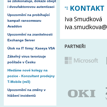
se zdokonaluje, dokáže obejít
KONTAKT
i dvoufaktorovou autentizaci
Upozornění na probíhající
Iva Smudková
kampaň ransomwaru
iva.smudkova@
Avaddon
Upozornění na zranitelnosti
Exchange Server
Útok na IT firmy: Kaseya VSA
Zákeřný virus terorizuje
počítače v Česku
Hledáme nové kolegy na
pozice - Konzultant prodejny
T-Mobile (m/ž)
Upozornění na změny v
hlášení incidentů