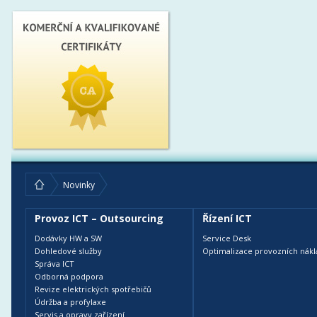
Novinky
Provoz ICT – Outsourcing
Řízení ICT
Dodávky HW a SW
Service Desk
Dohledové služby
Optimalizace provozních nákl
Správa ICT
Odborná podpora
Revize elektrických spotřebičů
Údržba a profylaxe
Servis a opravy zařízení