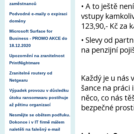
• A to ještě ne
zaměstnanců
vstupy kamkoli
Podvodné e-maily o expiraci
domény
123,90,- Kč za 
Microsoft Surface for
• Slevy od part
Business - PROMO AKCE do
18.12.2020
na penzijní poj
Upozornění na zranitelnost
PrintNightmare
Zranitelné routery od
Každý je u nás 
Netgearu
šance na práci i
Výpadek provozu v důsledku
něco, co nás těš
útoku ransomwaru postihuje
až pětinu organizací
bezpečné prost
Nesmějte se obětem podfuku.
Dokonce i v IT firmě málem
naletěli na falešný e-mail