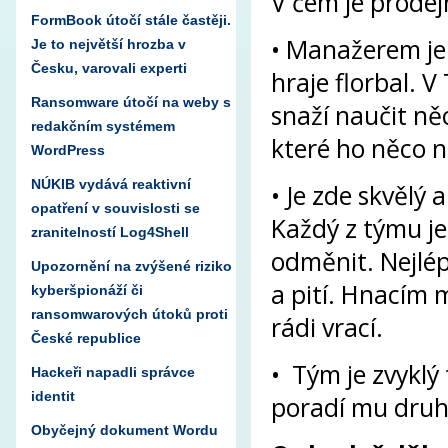
V čem je prodej
FormBook útočí stále častěji.
• Manažerem je 
Je to největší hrozba v
Česku, varovali experti
hraje florbal. V
Ransomware útočí na weby s
snaží naučit ně
redakčním systémem
které ho něco n
WordPress
NÚKIB vydává reaktivní
• Je zde skvělý a
opatření v souvislosti se
Každý z týmu je
zranitelností Log4Shell
odměnit. Nejlép
Upozornění na zvýšené riziko
a pití. Hnacím 
kyberšpionáží či
ransomwarových útoků proti
rádi vrací.
České republice
• Tým je zvyklý 
Hackeři napadli správce
identit
poradí mu druh
Obyčejný dokument Wordu