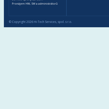
Pronájem HW, SW a administrátorů
© Copyright 2026 Hi-Tech Services, spol. s r.o.