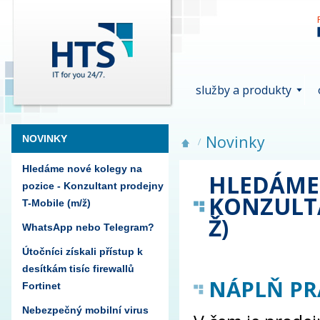
služby a produkty
Novinky
NOVINKY
Hledáme nové kolegy na
HLEDÁME 
pozice - Konzultant prodejny
KONZULTA
T-Mobile (m/ž)
Ž)
WhatsApp nebo Telegram?
Útočníci získali přístup k
desítkám tisíc firewallů
NÁPLŇ PR
Fortinet
Nebezpečný mobilní virus