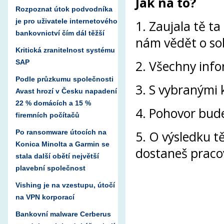
Jak na to?
Rozpoznat útok podvodníka
je pro uživatele internetového
1. Zaujala tě t
bankovnictví čím dál těžší
nám vědět o so
Kritická zranitelnost systému
2. Všechny inf
SAP
Podle průzkumu společnosti
3. S vybranými 
Avast hrozí v Česku napadení
22 % domácích a 15 %
4. Pohovor bude
firemních počítačů
Po ransomware útocích na
5. O výsledku t
Konica Minolta a Garmin se
dostaneš praco
stala další obětí největší
plavební společnost
Vishing je na vzestupu, útočí
na VPN korporací
Bankovní malware Cerberus