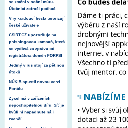
Co budeš děla
se změní v noční můru.
Útočníci zotročí počítač.
Dáme ti práci,
Viry kradoucí hesla terorizují
výběru z naší r
české uživatele
drobnými techni
CSIRT.CZ upozorňuje na
nejnovější appk
phishingovou kampaň, která
se vydává za zprávu od
internet v nabíd
registrátora domén FORPSI
Všechno ti pře
Jediný virus stojí za pětinou
tvůj mentor, co 
útoků
NÚKIB spustil novou verzi
Portálu
NABÍZÍME
Zyxel má v zařízeních
nepochopitelnou díru. Síť je
• Vyber si svůj
kvůli ní napadnutelná i
dotaci až 23 1
zvenčí.