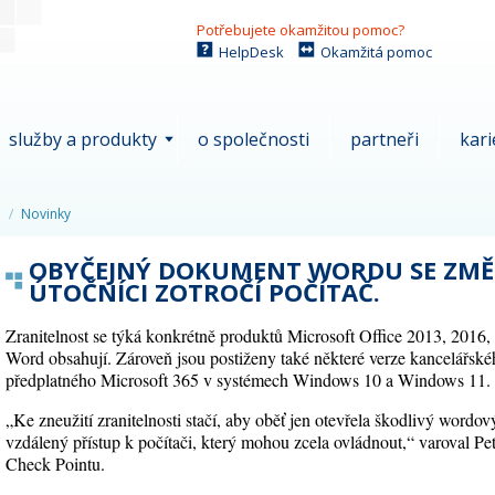
Potřebujete okamžitou pomoc?
HelpDesk
Okamžitá pomoc
služby a produkty
o společnosti
partneři
kari
Novinky
OBYČEJNÝ DOKUMENT WORDU SE ZMĚ
ÚTOČNÍCI ZOTROČÍ POČÍTAČ.
Zranitelnost se týká konkrétně produktů Microsoft Office 2013, 2016, 
Word obsahují. Zároveň jsou postiženy také některé verze kancelářskéh
předplatného Microsoft 365 v systémech Windows 10 a Windows 11.
„Ke zneužití zranitelnosti stačí, aby oběť jen otevřela škodlivý wordov
vzdálený přístup k počítači, který mohou zcela ovládnout,“ varoval Pe
Check Pointu.