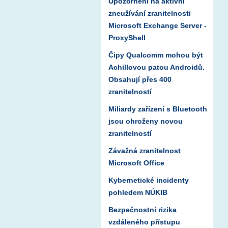
Upozornění na aktivní
zneužívání zranitelnosti
Microsoft Exchange Server -
ProxyShell
Čipy Qualcomm mohou být
Achillovou patou Androidů.
Obsahují přes 400
zranitelností
Miliardy zařízení s Bluetooth
jsou ohroženy novou
zranitelností
Závažná zranitelnost
Microsoft Office
Kybernetické incidenty
pohledem NÚKIB
Bezpečnostní rizika
vzdáleného přístupu