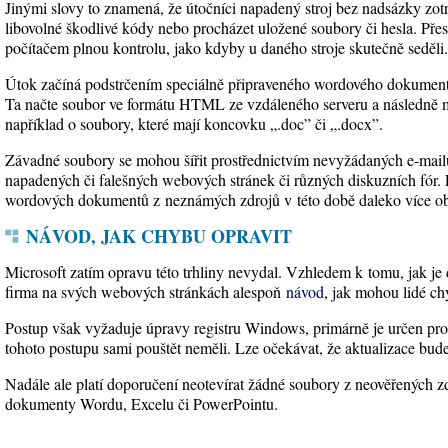
Jinými slovy to znamená, že útočníci napadený stroj bez nadsázky zo
libovolné škodlivé kódy nebo procházet uložené soubory či hesla. Přes 
počítačem plnou kontrolu, jako kdyby u daného stroje skutečně seděli.
Útok začíná podstrčením speciálně připraveného wordového dokumentu
Ta načte soubor ve formátu HTML ze vzdáleného serveru a následně mů
například o soubory, které mají koncovku „.doc” či „.docx”.
Závadné soubory se mohou šířit prostřednictvím nevyžádaných e-mailů
napadených či falešných webových stránek či různých diskuzních fór. L
wordových dokumentů z neznámých zdrojů v této době daleko více ob
NÁVOD, JAK CHYBU OPRAVIT
Microsoft zatím opravu této trhliny nevydal. Vzhledem k tomu, jak je d
firma na svých webových stránkách alespoň
návod
, jak mohou lidé c
Postup však vyžaduje úpravy registru Windows, primárně je určen pro 
tohoto postupu sami pouštět neměli. Lze očekávat, že aktualizace bud
Nadále ale platí doporučení neotevírat žádné soubory z neověřených z
dokumenty Wordu, Excelu či PowerPointu.