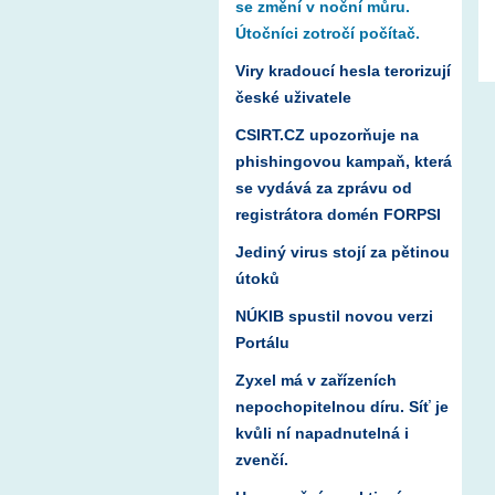
se změní v noční můru.
Útočníci zotročí počítač.
Viry kradoucí hesla terorizují
české uživatele
CSIRT.CZ upozorňuje na
phishingovou kampaň, která
se vydává za zprávu od
registrátora domén FORPSI
Jediný virus stojí za pětinou
útoků
NÚKIB spustil novou verzi
Portálu
Zyxel má v zařízeních
nepochopitelnou díru. Síť je
kvůli ní napadnutelná i
zvenčí.