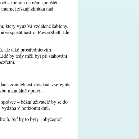
tročí – mohou na něm spouštět
internet získají zkrátka nad
, který využívá vzdálené šablony.
že spustit nástroj PowerShell. Jde
, ale také prostřednictvím
idé by tedy měli být při stahování
ezřetní.
aná zranitelnost závažná, zveřejnila
hybu manuálně opravit.
správce – běžní uživatelé by se do
e vydána v horizontu dnů.
drojů, byť by to byly „obyčejné”